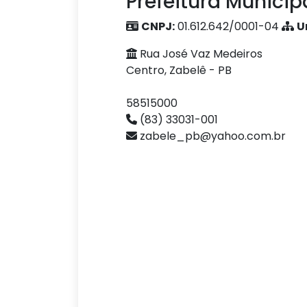
Prefeitura Municip
CNPJ:
01.612.642/0001-04
U
Rua José Vaz Medeiros
Centro, Zabelê - PB
58515000
(83) 33031-001
zabele_pb@yahoo.com.br