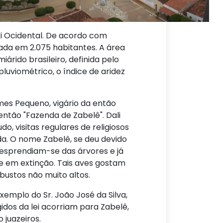
ri Ocidental. De acordo com
imada em 2.075 habitantes. A área
árido brasileiro, definida pelo
pluviométrico, o índice de aridez
mes Pequeno, vigário da então
então "Fazenda de Zabelê". Dali
, visitas regulares de religiosos
a. O nome Zabelê, se deu devido
desprendiam-se das árvores e já
e em extinção. Tais aves gostam
ustos não muito altos.
emplo do Sr. João José da Silva,
idos da lei acorriam para Zabelê,
juazeiros.