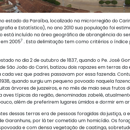
no estado da Paraíba, localizado na microrregião do Cari
eografia e Estatística), no ano 2010 sua população foi est
io está incluído na área geográfica de abrangência do semi
7
l em 2005
. Esta delimitação tem como critérios o índice 
tado no dia 2 de outubro de 1837, quando o Pe. José Go
 de São João do Cariri, batizou dois rapazes em terras da 
 cada vez que padres passavam por essa fazenda. Contudo
938, quando surgiu um pequeno povoado naquela fazend
itas árvores de juazeiros, e no mês de maio seus frutos 
 aves típicas da região, denominadas zabelê, atualment
ouco, além de preferirem lugares úmidos e dormir em arb
 dessas terras era de pessoas foragidas da justiça, a ex
de Garanhuns, por lá ter cometido um homicídio. Os forag
espovoada e com densa vegetação de caatinga, sobretudo 