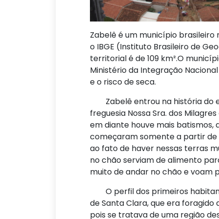
Zabelê é um município brasileiro 
o IBGE (Instituto Brasileiro de G
territorial é de 109 km².O municíp
Ministério da Integração Naciona
e o risco de seca.
Zabelê entrou na história do es
freguesia Nossa Sra. dos Milagres
em diante houve mais batismos, a
começaram somente a partir de 1
ao fato de haver nessas terras mu
no chão serviam de alimento para
muito de andar no chão e voam p
O perfil dos primeiros habitantes
de Santa Clara, que era foragido 
pois se tratava de uma região d