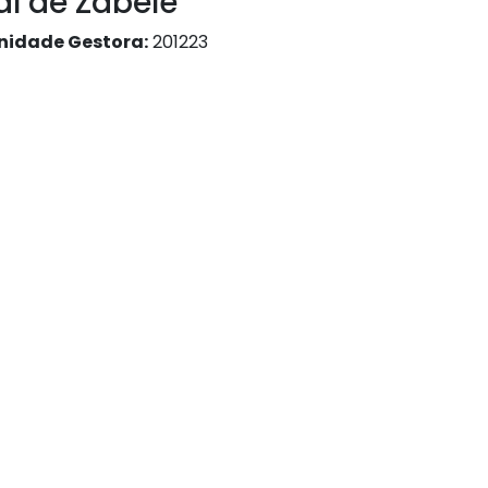
al de Zabelê
nidade Gestora:
201223