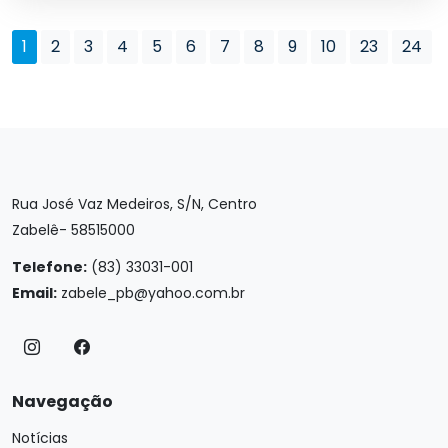
1
2
3
4
5
6
7
8
9
10
23
24
Rua José Vaz Medeiros, S/N, Centro
Zabelê- 58515000
Telefone:
(83) 33031-001
Email:
zabele_pb@yahoo.com.br
Navegação
Notícias