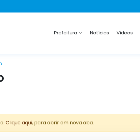
Prefeitura
Notícias
Vídeos
o
O
do.
Clique aqui
, para abrir em nova aba.