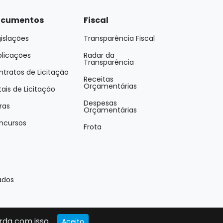
cumentos
Fiscal
islações
Transparência Fiscal
blicações
Radar da
Transparência
tratos de Licitação
Receitas
Orçamentárias
tais de Licitação
Despesas
ras
Orçamentárias
ncursos
Frota
ados
rda com isso.
Aceito