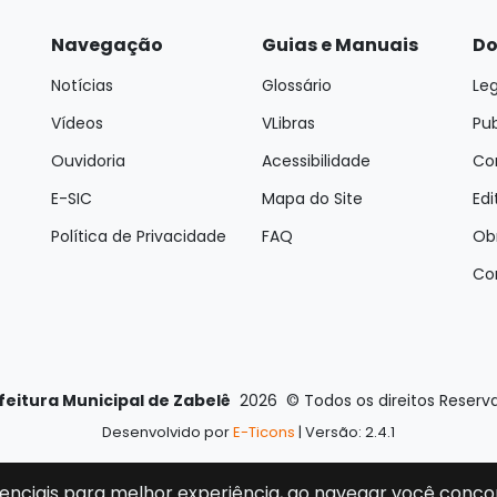
Navegação
Guias e Manuais
Do
Notícias
Glossário
Leg
Vídeos
VLibras
Pu
Ouvidoria
Acessibilidade
Con
E-SIC
Mapa do Site
Edi
Política de Privacidade
FAQ
Ob
Co
feitura Municipal de Zabelê
2026
©
Todos os direitos Reserv
Desenvolvido por
E-Ticons
| Versão: 2.4.1
enciais para melhor experiência, ao navegar você conco