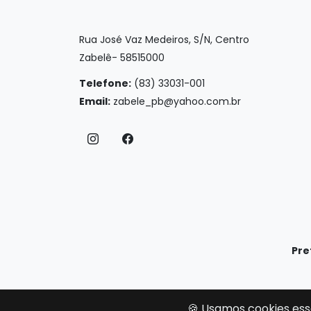
Rua José Vaz Medeiros, S/N, Centro
Zabelê- 58515000
Telefone:
(83) 33031-001
Email:
zabele_pb@yahoo.com.br
Pre
🍪 Usamos cookies ess