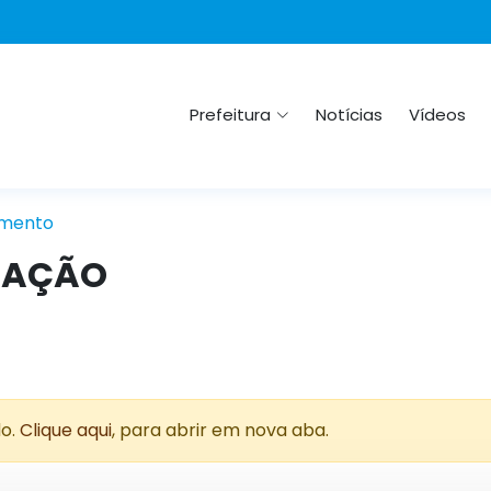
Prefeitura
Notícias
Vídeos
mento
CAÇÃO
do.
Clique aqui
, para abrir em nova aba.