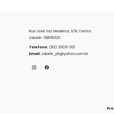
Rua José Vaz Medeiros, S/N, Centro
Zabelê- 58515000
Telefone:
(83) 33031-001
Email:
zabele_pb@yahoo.com.br
Pre