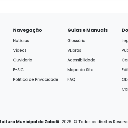
Navegação
Guias e Manuais
Do
Notícias
Glossário
Leg
Vídeos
VLibras
Pu
Ouvidoria
Acessibilidade
Con
E-SIC
Mapa do Site
Edi
Política de Privacidade
FAQ
Ob
Co
feitura Municipal de Zabelê
2026
©
Todos os direitos Reserv