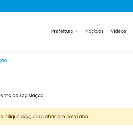
Prefeitura
Notícias
Vídeos
ção
ento de Legislaçao
do.
Clique aqui
, para abrir em nova aba.