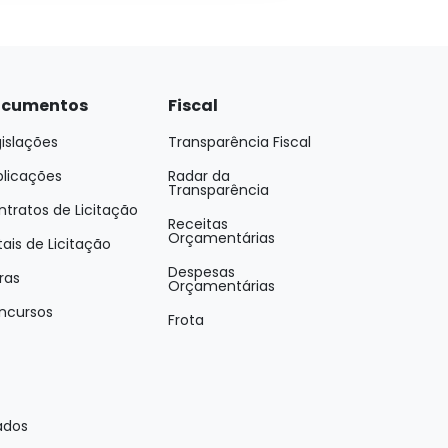
cumentos
Fiscal
islações
Transparência Fiscal
blicações
Radar da
Transparência
tratos de Licitação
Receitas
Orçamentárias
tais de Licitação
Despesas
ras
Orçamentárias
ncursos
Frota
ados