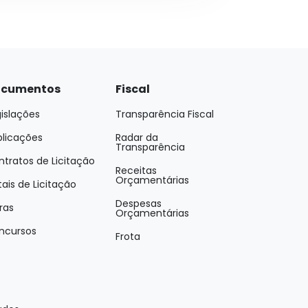
cumentos
Fiscal
islações
Transparência Fiscal
blicações
Radar da
Transparência
tratos de Licitação
Receitas
Orçamentárias
tais de Licitação
Despesas
ras
Orçamentárias
ncursos
Frota