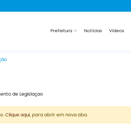
Prefeitura
Notícias
Vídeos
ção
ento de Legislaçao
do.
Clique aqui
, para abrir em nova aba.