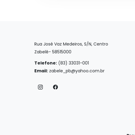
Rua José Vaz Medeiros, S/N, Centro
Zabelê- 58515000
Telefone:
(83) 33031-001
Email:
zabele_pb@yahoo.com.br