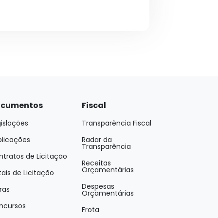
cumentos
Fiscal
islações
Transparência Fiscal
blicações
Radar da
Transparência
tratos de Licitação
Receitas
Orçamentárias
tais de Licitação
Despesas
ras
Orçamentárias
ncursos
Frota