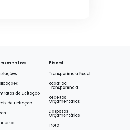
cumentos
Fiscal
islações
Transparência Fiscal
blicações
Radar da
Transparência
tratos de Licitação
Receitas
Orçamentárias
tais de Licitação
Despesas
ras
Orçamentárias
ncursos
Frota