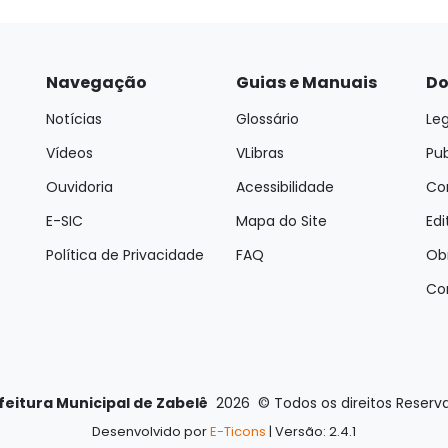
Navegação
Guias e Manuais
Do
Notícias
Glossário
Leg
Vídeos
VLibras
Pu
Ouvidoria
Acessibilidade
Con
E-SIC
Mapa do Site
Edi
Política de Privacidade
FAQ
Ob
Co
feitura Municipal de Zabelê
2026
©
Todos os direitos Reserv
Desenvolvido por
E-Ticons
| Versão: 2.4.1