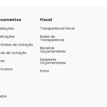
cumentos
Fiscal
islações
Transparência Fiscal
blicações
Radar da
Transparência
tratos de Licitação
Receitas
Orçamentárias
tais de Licitação
Despesas
ras
Orçamentárias
ncursos
Frota
ados