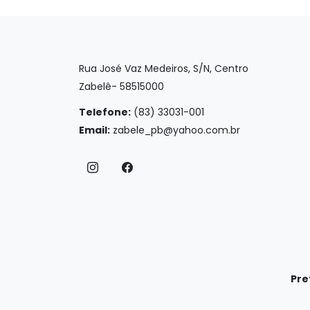
Rua José Vaz Medeiros, S/N, Centro
Zabelê- 58515000
Telefone:
(83) 33031-001
Email:
zabele_pb@yahoo.com.br
Pre