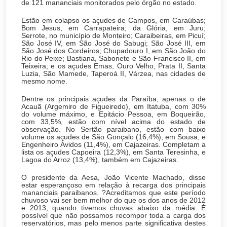
de 121 mananciais monitorados pelo órgão no estado.
Estão em colapso os açudes de Campos, em Caraúbas;
Bom Jesus, em Carrapateira; da Glória, em Juru;
Serrote, no município de Monteiro; Caraibeiras, em Picuí;
São José IV, em São José do Sabugi; São José III, em
São José dos Cordeiros; Chupadouro I, em São João do
Rio do Peixe; Bastiana, Sabonete e São Francisco II, em
Teixeira; e os açudes Emas, Ouro Velho, Prata II, Santa
Luzia, São Mamede, Taperoá II, Várzea, nas cidades de
mesmo nome.
Dentre os principais açudes da Paraíba, apenas o de
Acauã (Argemiro de Figueiredo), em Itatuba, com 30%
do volume máximo, e Epitácio Pessoa, em Boqueirão,
com 33,5%, estão com nível acima do estado de
observação. No Sertão paraibano, estão com baixo
volume os açudes de São Gonçalo (16,4%), em Sousa, e
Engenheiro Ávidos (11,4%), em Cajazeiras. Completam a
lista os açudes Capoeira (12,3%), em Santa Teresinha, e
Lagoa do Arroz (13,4%), também em Cajazeiras.
O presidente da Aesa, João Vicente Machado, disse
estar esperançoso em relação à recarga dos principais
mananciais paraibanos. ?Acreditamos que este período
chuvoso vai ser bem melhor do que os dos anos de 2012
e 2013, quando tivemos chuvas abaixo da média. É
possível que não possamos recompor toda a carga dos
reservatórios, mas pelo menos parte significativa destes