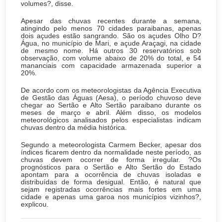
volumes?, disse.
Apesar das chuvas recentes durante a semana,
atingindo pelo menos 70 cidades paraibanas, apenas
dois açudes estão sangrando. São os açudes Olho D?
Água, no município de Mari, e açude Araçagi, na cidade
de mesmo nome. Há outros 30 reservatórios sob
observação, com volume abaixo de 20% do total, e 54
mananciais com capacidade armazenada superior a
20%.
De acordo com os meteorologistas da Agência Executiva
de Gestão das Águas (Aesa), o período chuvoso deve
chegar ao Sertão e Alto Sertão paraibano durante os
meses de março e abril. Além disso, os modelos
meteorológicos analisados pelos especialistas indicam
chuvas dentro da média histórica.
Segundo a meteorologista Carmem Becker, apesar dos
índices ficarem dentro da normalidade neste período, as
chuvas devem ocorrer de forma irregular. ?Os
prognósticos para o Sertão e Alto Sertão do Estado
apontam para a ocorrência de chuvas isoladas e
distribuídas de forma desigual. Então, é natural que
sejam registradas ocorrências mais fortes em uma
cidade e apenas uma garoa nos municípios vizinhos?,
explicou.