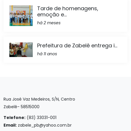
Tarde de homenagens,
emoção e...
há 2 meses
Prefeitura de Zabelê entrega i...
há 11 anos
Rua José Vaz Medeiros, S/N, Centro
Zabelê- 58515000
Telefone:
(83) 33031-001
Email:
zabele_pb@yahoo.com.br