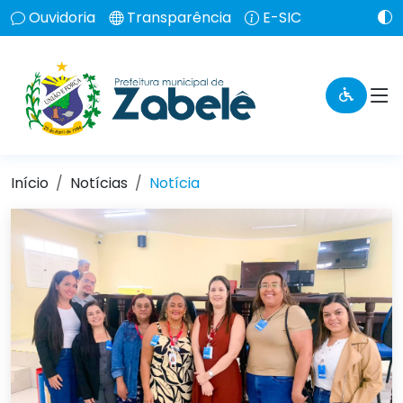
Ouvidoria
Transparência
E-SIC
Início
Notícias
Notícia