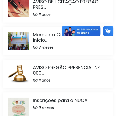
AVISO DE LICITAÇÃO PREGÃO
PRES...
há 11 anos
Momento Cívico marca o
início...
há 3 meses
AVISO PREGÃO PRESENCIAL Nº
000...
há 11 anos
Inscrições para o NUCA
há 9 meses