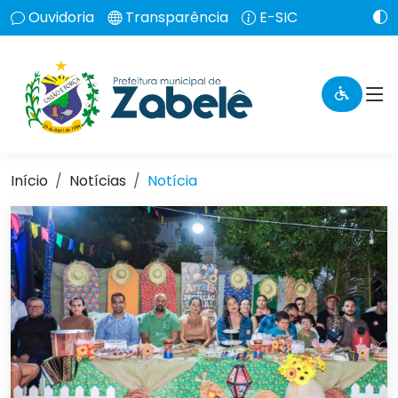
Ouvidoria
Transparência
E-SIC
Início
Notícias
Notícia