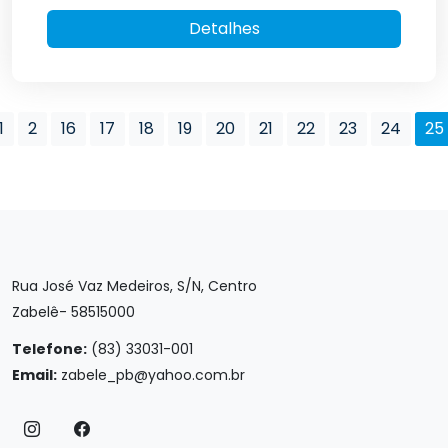
Detalhes
1
2
16
17
18
19
20
21
22
23
24
25
Rua José Vaz Medeiros, S/N, Centro
Zabelê- 58515000
Telefone:
(83) 33031-001
Email:
zabele_pb@yahoo.com.br