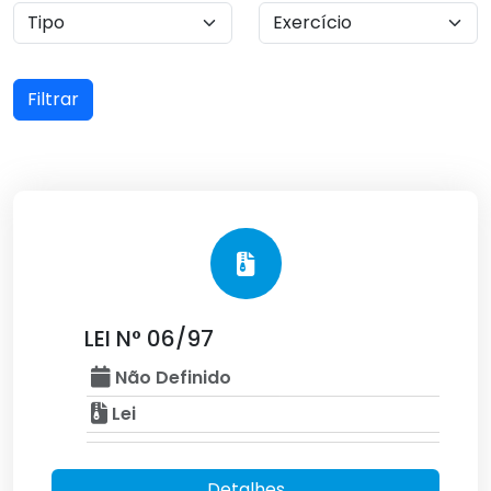
Filtrar
LEI N° 06/97
Não Definido
Lei
Detalhes