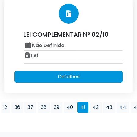
LEI COMPLEMENTAR N° 02/10
Não Definido
Lei
Detalhes
2
36
37
38
39
40
41
42
43
44
4