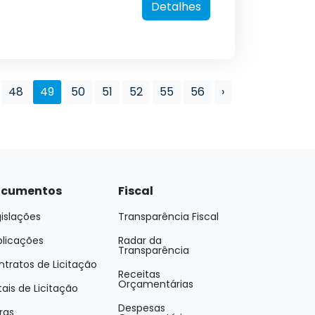
Detalhes
48
49
50
51
52
55
56
›
cumentos
Fiscal
islações
Transparência Fiscal
blicações
Radar da
Transparência
tratos de Licitação
Receitas
Orçamentárias
tais de Licitação
Despesas
ras