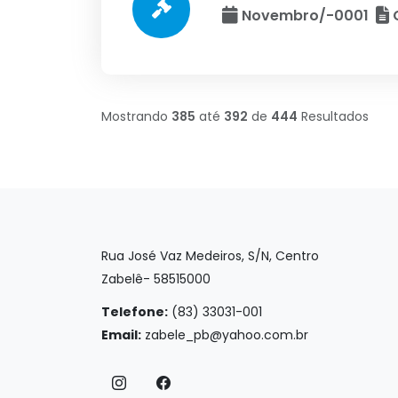
Novembro/-0001
C
Mostrando
385
até
392
de
444
Resultados
Rua José Vaz Medeiros, S/N, Centro
Zabelê- 58515000
Telefone:
(83) 33031-001
Email:
zabele_pb@yahoo.com.br