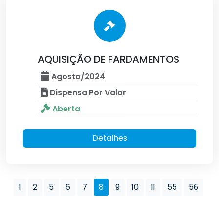
AQUISIÇÃO DE FARDAMENTOS
Agosto/2024
Dispensa Por Valor
Aberta
Detalhes
1
2
5
6
7
8
9
10
11
55
56