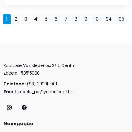
1
2
3
4
5
6
7
8
9
10
94
95
Rua José Vaz Medeiros, S/N, Centro
Zabelê- 58515000
Telefone:
(83) 33031-001
Email:
zabele_pb@yahoo.com.br
Navegação