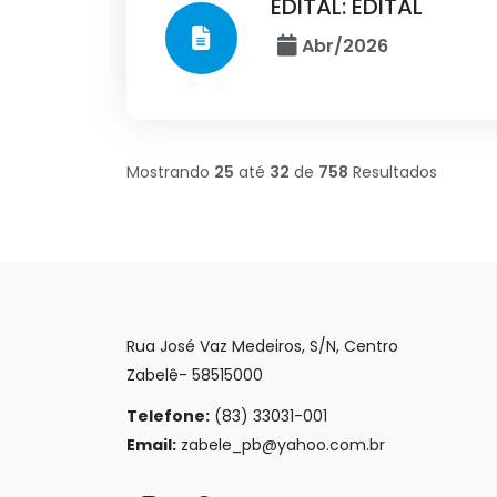
EDITAL: EDITAL
Abr/2026
Mostrando
25
até
32
de
758
Resultados
Rua José Vaz Medeiros, S/N, Centro
Zabelê- 58515000
Telefone:
(83) 33031-001
Email:
zabele_pb@yahoo.com.br