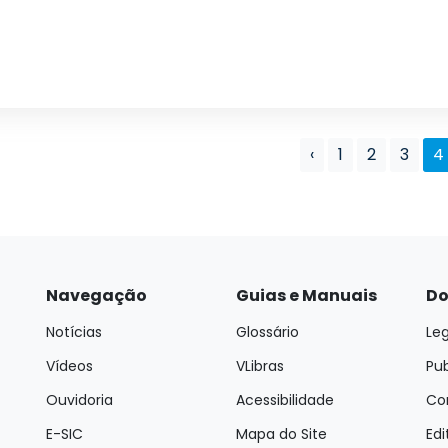
‹
1
2
3
4
Navegação
Guias e Manuais
Do
Notícias
Glossário
Leg
Vídeos
VLibras
Pu
Ouvidoria
Acessibilidade
Con
E-SIC
Mapa do Site
Edi