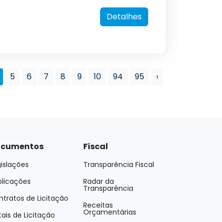
Detalhes
5
6
7
8
9
10
94
95
›
cumentos
Fiscal
islações
Transparência Fiscal
blicações
Radar da
Transparência
tratos de Licitação
Receitas
Orçamentárias
tais de Licitação