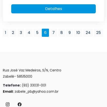
Detalhes
1
2
3
4
5
6
7
8
9
10
24
25
Rua José Vaz Medeiros, S/N, Centro
Zabelê- 58515000
Telefone:
(83) 33031-001
Email:
zabele_pb@yahoo.com.br