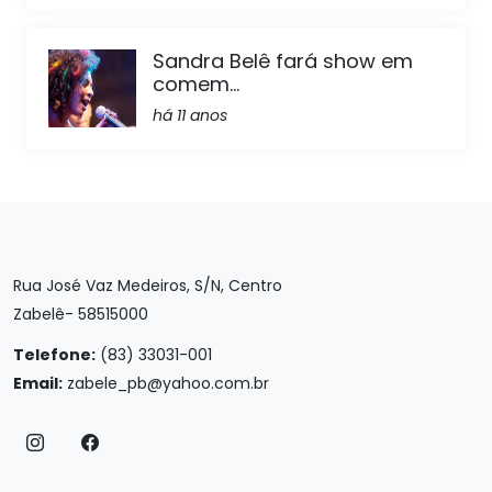
Sandra Belê fará show em
comem...
há 11 anos
Rua José Vaz Medeiros, S/N, Centro
Zabelê- 58515000
Telefone:
(83) 33031-001
Email:
zabele_pb@yahoo.com.br