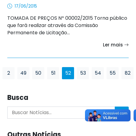
17/06/2015
TOMADA DE PREÇOS Nº 00002/2015 Torna público
que fará realizar através da Comissão
Permanente de Licitação...
Ler mais
2
49
50
51
52
53
54
55
82
Busca
Outras Notícias