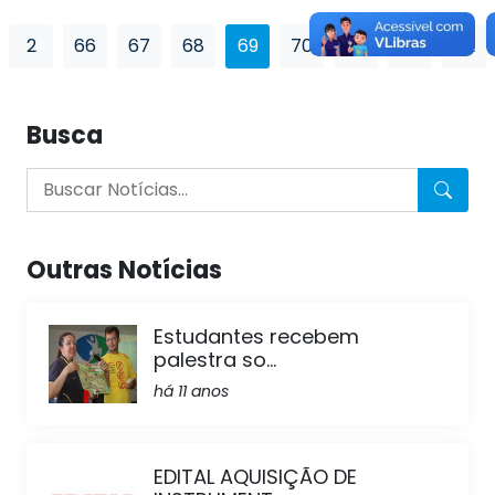
2
66
67
68
69
70
71
72
82
Busca
Outras Notícias
Estudantes recebem
palestra so...
há 11 anos
EDITAL AQUISIÇÃO DE