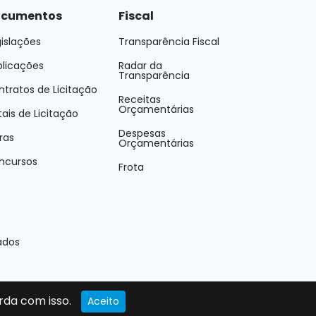
cumentos
Fiscal
islações
Transparência Fiscal
blicações
Radar da
Transparência
tratos de Licitação
Receitas
Orçamentárias
tais de Licitação
Despesas
ras
Orçamentárias
ncursos
Frota
ados
rda com isso.
Aceito