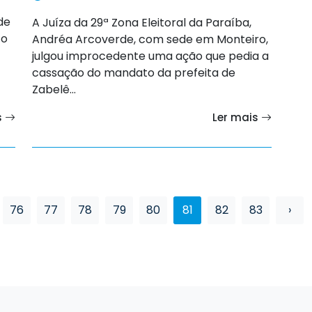
de
A Juíza da 29ª Zona Eleitoral da Paraíba,
 o
Andréa Arcoverde, com sede em Monteiro,
julgou improcedente uma ação que pedia a
cassação do mandato da prefeita de
Zabelê...
s
Ler mais
76
77
78
79
80
81
82
83
›