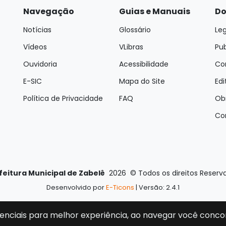
Navegação
Guias e Manuais
Do
Notícias
Glossário
Leg
Vídeos
VLibras
Pu
Ouvidoria
Acessibilidade
Con
E-SIC
Mapa do Site
Edi
Política de Privacidade
FAQ
Ob
Co
feitura Municipal de Zabelê
2026
©
Todos os direitos Reserv
Desenvolvido por
E-Ticons
| Versão: 2.4.1
enciais para melhor experiência, ao navegar você conco