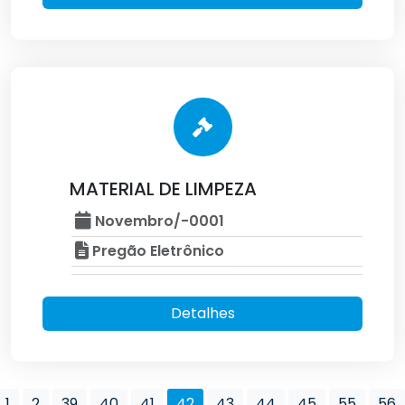
MATERIAL DE LIMPEZA
Novembro/-0001
Pregão Eletrônico
Detalhes
1
2
39
40
41
42
43
44
45
55
56