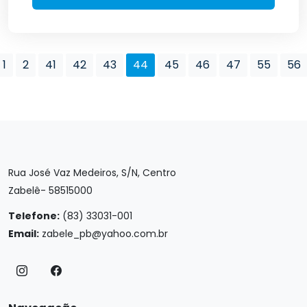
1
2
41
42
43
44
45
46
47
55
56
Rua José Vaz Medeiros, S/N, Centro
Zabelê- 58515000
Telefone:
(83) 33031-001
Email:
zabele_pb@yahoo.com.br