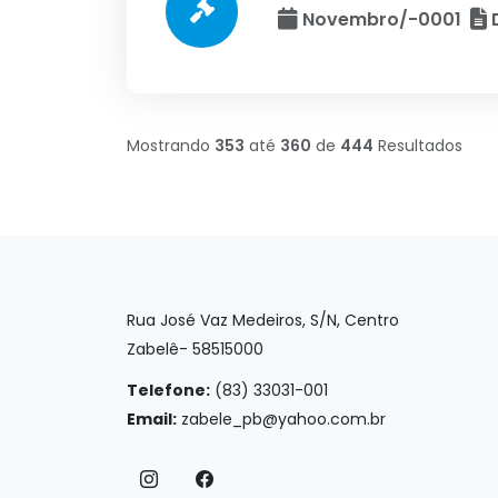
Novembro/-0001
D
Mostrando
353
até
360
de
444
Resultados
Rua José Vaz Medeiros, S/N, Centro
Zabelê- 58515000
Telefone:
(83) 33031-001
Email:
zabele_pb@yahoo.com.br