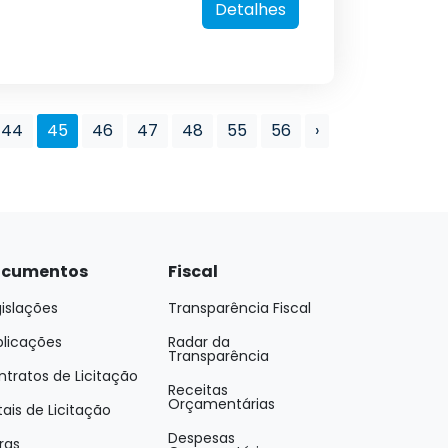
Detalhes
44
45
46
47
48
55
56
›
cumentos
Fiscal
islações
Transparência Fiscal
blicações
Radar da
Transparência
tratos de Licitação
Receitas
Orçamentárias
tais de Licitação
Despesas
ras